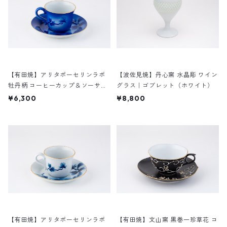
【有田焼】アリタポーセリンラボ
【波佐見焼】丹心窯 水晶彫 ワイン
牡丹柄 コーヒーカップ＆ソーサー
グラス｜ゴブレット（ホワイト）
（ブルー）
¥6,300
¥8,800
【有田焼】アリタポーセリンラボ
【有田焼】文山窯 黒巻一珍草花 コ