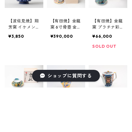
【波佐見焼】翔
【有田焼】金龍
【有田焼】金龍
芳窯 イケメン
窯 6寸骨壺 金彩
窯 プラチナ彩
丼 麻の葉紋
鳳凰桜図
コーヒー碗皿
¥3,850
¥390,000
¥66,000
（ルリ）
竹林（手描き）
SOLD OUT
ショップに質問する
【有田焼】金龍
【有田焼】金龍
【有田焼】瀬兵
窯 金彩コーヒ
窯 金彩ポット
窯 古伊万里金
ー碗皿 竹林
（大）桜
彩牡丹ポット
キーワードから探す
¥66,000
¥83,000
¥19,950
（手描き）
SOLD OUT