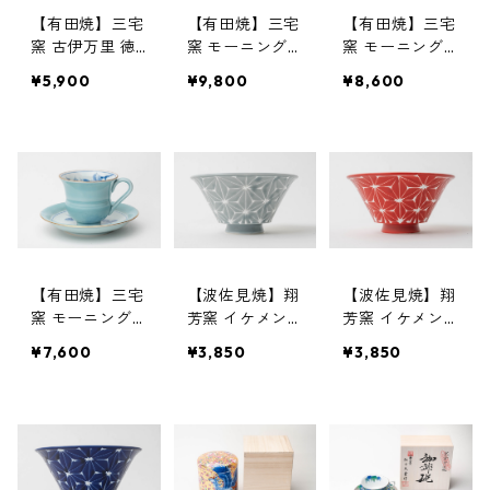
【有田焼】三宅
【有田焼】三宅
【有田焼】三宅
窯 古伊万里 徳
窯 モーニング
窯 モーニング
利 丸
碗皿 カーテン
碗皿 辻が花
¥5,900
¥9,800
¥8,600
山水
【有田焼】三宅
【波佐見焼】翔
【波佐見焼】翔
窯 モーニング
芳窯 イケメン
芳窯 イケメン
碗皿 青磁カメ
丼 麻の葉紋
丼 麻の葉紋
¥7,600
¥3,850
¥3,850
リア
（グレー）
（赤）