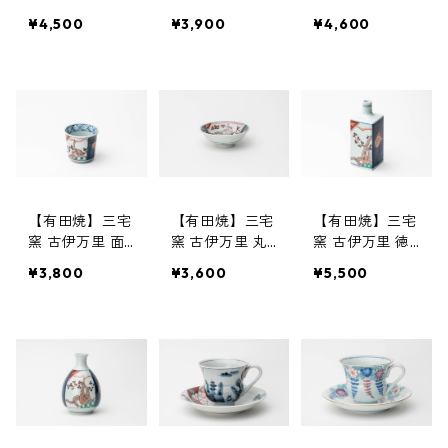
磁桃絵
錦花繋ぎ
錦寿紋
¥4,500
¥3,900
¥4,600
【有田焼】三宅
【有田焼】三宅
【有田焼】三宅
窯 古伊万里 面
窯 古伊万里 丸
窯 古伊万里 徳
取り盃
平盃
利 角湯燗
¥3,800
¥3,600
¥5,500