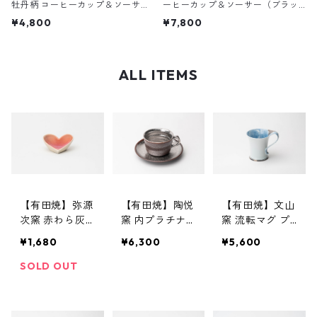
牡丹柄 コーヒーカップ＆ソーサー
ーヒーカップ＆ソーサー（ブラッ
（ホワイト）
ク）
¥4,800
¥7,800
ALL ITEMS
【有田焼】弥源
【有田焼】陶悦
【有田焼】文山
次窯 赤わら灰
窯 内プラチナ
窯 流転マグ プ
ハート小付
コーヒー碗皿
ラチナ牡丹
¥1,680
¥6,300
¥5,600
大
SOLD OUT