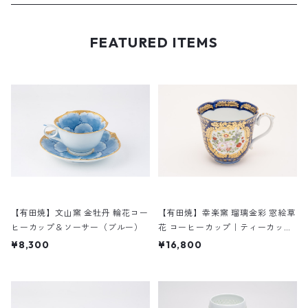
FEATURED ITEMS
【有田焼】文山窯 金牡丹 輪花コー
【有田焼】幸楽窯 瑠璃金彩 窓絵草
ヒーカップ＆ソーサー（ブルー）
花 コーヒーカップ｜ティーカップ
（ブルー）
¥8,300
¥16,800