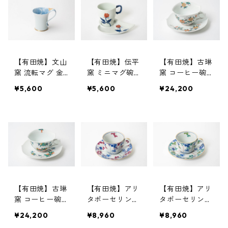
【有田焼】文山
【有田焼】伝平
【有田焼】古琳
窯 流転マグ 金
窯 ミニマグ碗
窯 コーヒー碗
牡丹
皿 赤バラ
皿 錦鉄線花
¥5,600
¥5,600
¥24,200
【有田焼】古琳
【有田焼】アリ
【有田焼】アリ
窯 コーヒー碗
タポーセリンラ
タポーセリンラ
皿 錦ざくろ
ボ コーヒー碗
ボ コーヒー碗
¥24,200
¥8,960
¥8,960
皿 クローバー
皿 クローバー